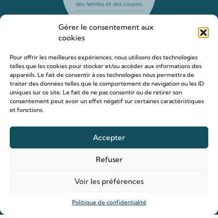
Gérer le consentement aux
cookies
Pour offrir les meilleures expériences, nous utilisons des technologies
telles que les cookies pour stocker et/ou accéder aux informations des
Le sanctuaire Louis & Zélie
appareils. Le fait de consentir à ces technologies nous permettra de
traiter des données telles que le comportement de navigation ou les ID
Chapelle virtuelle
uniques sur ce site. Le fait de ne pas consentir ou de retirer son
La famille Martin
consentement peut avoir un effet négatif sur certaines caractéristiques
et fonctions.
Les lieux de pèlerinage
Le sanctuaire Louis et Zélie
Accepter
Soutenir le sanctuaire
Refuser
Organiser ma venue
Voir les préférences
Horaires
Politique de confidentialité
Agenda