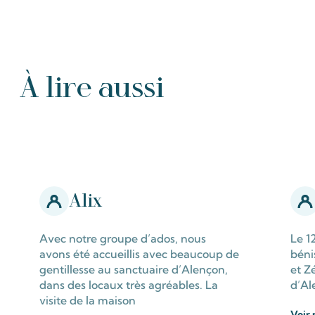
À lire aussi
Tous les Témoignages
Alix
Avec notre groupe d’ados, nous
Le 1
avons été accueillis avec beaucoup de
béni
gentillesse au sanctuaire d’Alençon,
et Z
dans des locaux très agréables. La
d’Al
visite de la maison
Voir 