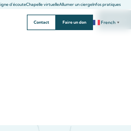
igne d'écoute
Chapelle virtuelle
Allumer un cierge
Infos pratiques
Rechercher
French
Contact
Faire un don
▼