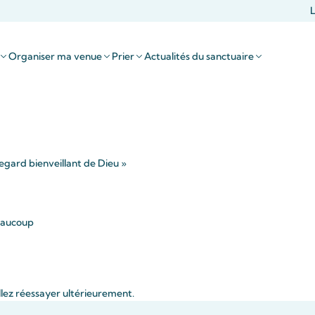
L
Organiser ma venue
Prier
Actualités du sanctuaire
egard bienveillant de Dieu »
beaucoup
llez réessayer ultérieurement.