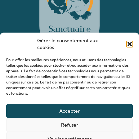
Gérer le consentement aux
cookies
Pour offrir les meilleures expériences, nous utilisons des technologies
telles que les cookies pour stocker et/ou accéder aux informations des
appareils. Le fait de consentir à ces technologies nous permettra de
Le sanctuaire Louis & Zélie
traiter des données telles que le comportement de navigation ou les ID
uniques sur ce site. Le fait de ne pas consentir ou de retirer son
Chapelle virtuelle
consentement peut avoir un effet négatif sur certaines caractéristiques
et fonctions.
La famille Martin
Les lieux de pèlerinage
Accepter
Le sanctuaire Louis et Zélie
Soutenir le sanctuaire
Refuser
Voir les préférences