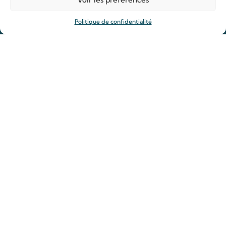
Organiser ma venue
Politique de confidentialité
Horaires
Agenda
Hôtellerie des pèlerins
Organiser ma venue
Anniversaire de mariage
Prier
Déposer une intention de prière
Allumer un cierge
Offrir une messe
Reliques des saints Louis et Zélie
Rejoindre la Famille de Louis et Zélie