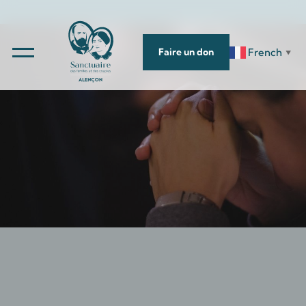
French
Faire un don
▼