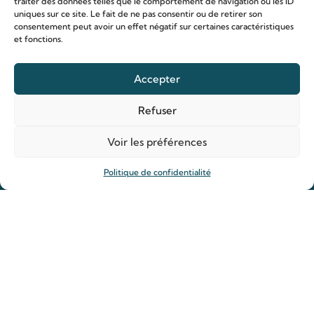
traiter des données telles que le comportement de navigation ou les ID
Chapelle virtuelle
uniques sur ce site. Le fait de ne pas consentir ou de retirer son
consentement peut avoir un effet négatif sur certaines caractéristiques
La famille Martin
et fonctions.
Les lieux de pèlerinage
Le sanctuaire Louis et Zélie
Accepter
Soutenir le sanctuaire
Refuser
Organiser ma venue
Voir les préférences
Horaires
Politique de confidentialité
Agenda
Hôtellerie des pèlerins
Organiser ma venue
Anniversaire de mariage
Prier