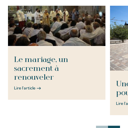
Le mariage, un
sacrement à
renouveler
Une
Lire l'article
pou
Lire l'