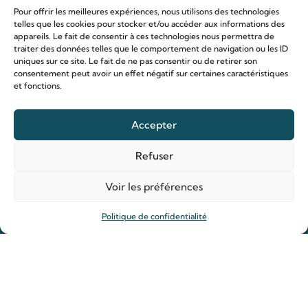
Pour offrir les meilleures expériences, nous utilisons des technologies
telles que les cookies pour stocker et/ou accéder aux informations des
appareils. Le fait de consentir à ces technologies nous permettra de
traiter des données telles que le comportement de navigation ou les ID
uniques sur ce site. Le fait de ne pas consentir ou de retirer son
consentement peut avoir un effet négatif sur certaines caractéristiques
Le sanctuaire Louis & Zélie
et fonctions.
Chapelle virtuelle
La famille Martin
Accepter
Les lieux de pèlerinage
Refuser
Le sanctuaire Louis et Zélie
Soutenir le sanctuaire
Voir les préférences
Politique de confidentialité
Organiser ma venue
Horaires
Agenda
Hôtellerie des pèlerins