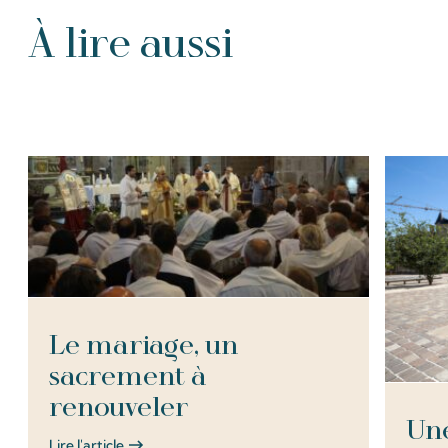
À lire aussi
Tous les Articles
Le mariage, un
sacrement à
renouveler
Une
Lire l'article