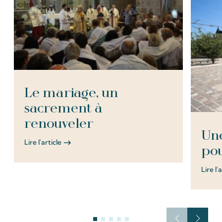
Le mariage, un
sacrement à
renouveler
Une
Lire l'article
pou
Lire l'