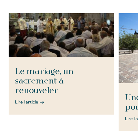
Le mariage, un
sacrement à
renouveler
Une
Lire l'article
pou
Lire l'