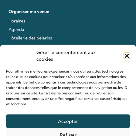
Organiser ma venue
Horaires
Agenda
Hôtellerie des pèlerins
Organiser ma venue
Gérer le consentement aux
Anniversaire de mariage
cookies
Pour offrir les meilleures expériences, nous utilisons des technologies
telles que les cookies pour stocker et/ou accéder aux informations des
Prier
appareils. Le fait de consentir à ces technologies nous permettra de
Déposer une intention de prière
traiter des données telles que le comportement de navigation ou les ID
uniques sur ce site. Le fait de ne pas consentir ou de retirer son
Allumer un cierge
consentement peut avoir un effet négatif sur certaines caractéristiques
et fonctions.
Offrir une messe
Reliques des saints Louis et Zélie
Accepter
Rejoindre la Famille de Louis et Zélie
Refuser