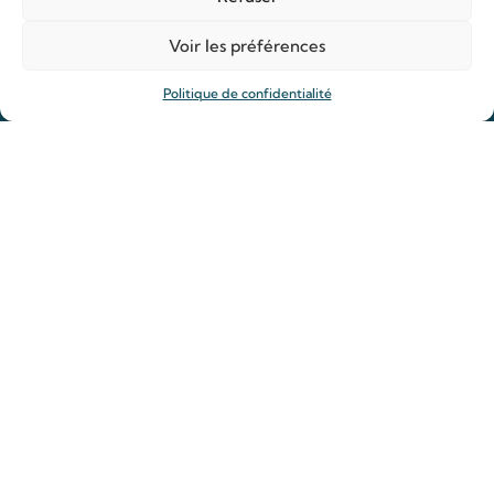
Actualités
Voir les préférences
Guide spirituelle
Politique de confidentialité
Actualité du sanctuaire
Ligne d’écoute
Contact
Faire un don
Sanctuaire Louis et Zélie d'Alençon
50 rue Saint-Blaise
61000 Alençon